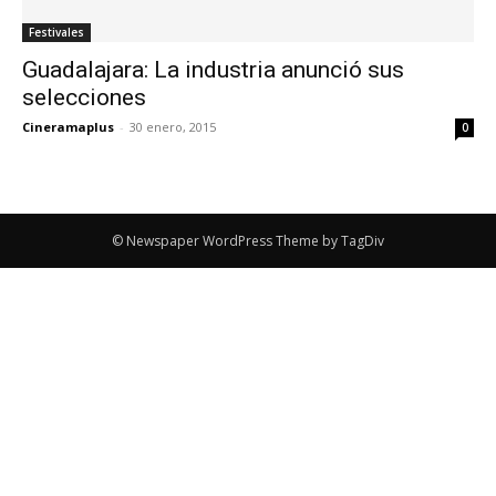
Festivales
Guadalajara: La industria anunció sus
selecciones
Cineramaplus
-
30 enero, 2015
0
© Newspaper WordPress Theme by TagDiv