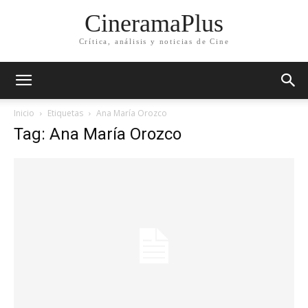
CineramaPlus
Crítica, análisis y noticias de Cine
Inicio
Etiquetas
Ana María Orozco
Tag: Ana María Orozco