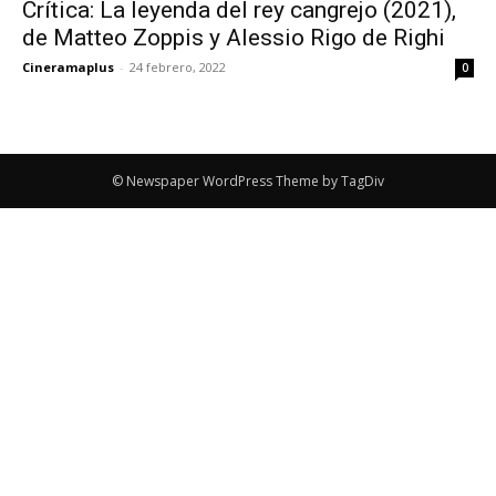
Crítica: La leyenda del rey cangrejo (2021),
de Matteo Zoppis y Alessio Rigo de Righi
Cineramaplus
-
24 febrero, 2022
0
© Newspaper WordPress Theme by TagDiv