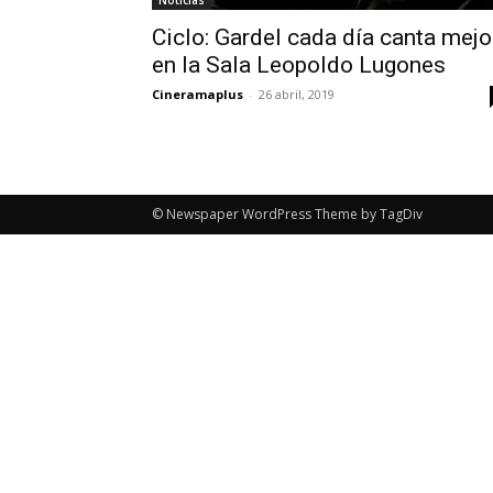
Noticias
Ciclo: Gardel cada día canta mejor
en la Sala Leopoldo Lugones
Cineramaplus
-
26 abril, 2019
© Newspaper WordPress Theme by TagDiv