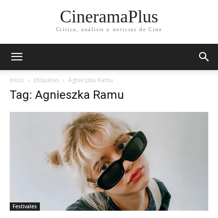
CineramaPlus
Crítica, análisis y noticias de Cine
Inicio
Etiquetas
Agnieszka Ramu
Tag: Agnieszka Ramu
Festivales