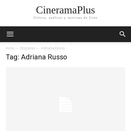
CineramaPlus
Crítica, análisis y noticias de Cine
Inicio
Etiquetas
Adriana Russo
Tag: Adriana Russo