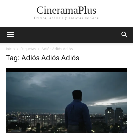
CineramaPlus
Crítica, análisis y noticias de Cine
Inicio
Etiquetas
Adiós Adiós Adiós
Tag: Adiós Adiós Adiós