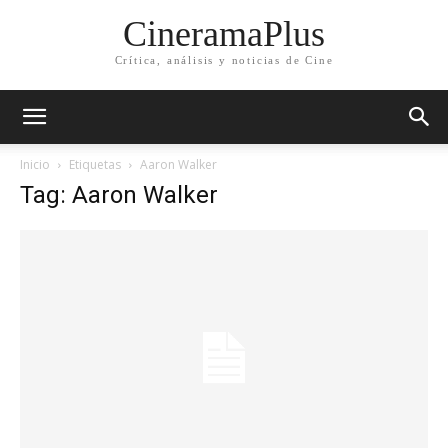
CineramaPlus
Crítica, análisis y noticias de Cine
Inicio
Etiquetas
Aaron Walker
Tag: Aaron Walker