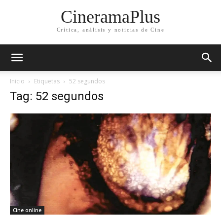
CineramaPlus
Crítica, análisis y noticias de Cine
Inicio
Etiquetas
52 segundos
Tag: 52 segundos
Cine online