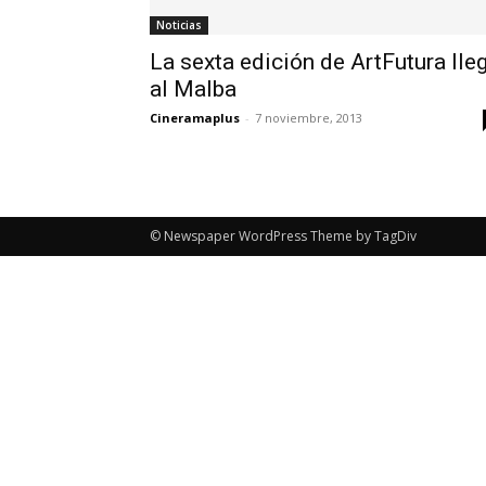
Noticias
La sexta edición de ArtFutura lle
al Malba
Cineramaplus
-
7 noviembre, 2013
© Newspaper WordPress Theme by TagDiv