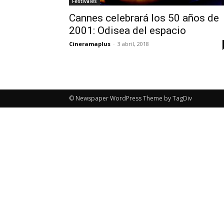
Festivales
Cannes celebrará los 50 años de
2001: Odisea del espacio
Cineramaplus
-
3 abril, 2018
© Newspaper WordPress Theme by TagDiv