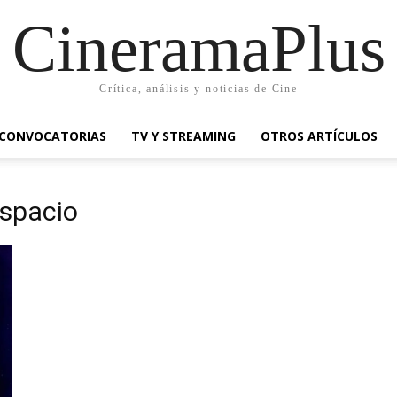
CineramaPlus
Crítica, análisis y noticias de Cine
CONVOCATORIAS
TV Y STREAMING
OTROS ARTÍCULOS
espacio