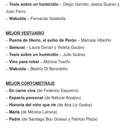
–
Tesis sobre un homicidio
– Diego Garrido, Jesica Suárez y
Juan Ferro
–
Wakolda
– Fernando Soldevila
MEJOR VESTUARIO
–
Puerta de Hierro, el exilio de Perón
– Marcela Villariño
–
Samurai
– Laura Donari y Violeta Gaubry
–
Tesis sobre un homicidio
– Julio Suárez
–
Vino para robar
– Mónica Toschi
–
Wakolda
– Beatriz Di Benedetto
MEJOR CORTOMETRAJE
–
En carne viva
(de Federico Esquerro)
–
Espacio personal
(de Natural Arpajou)
–
Historia del niño
que ríe
(de Ana Liz Godoy)
–
María
(de Mónica Lairana)
–
Padre
(de Santiago Bou Grasso y Patricio Plaza)