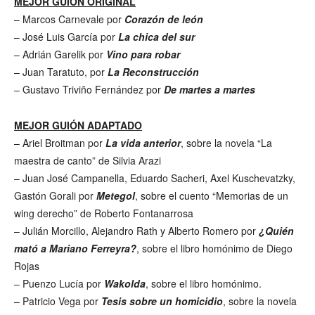
MEJOR GUIÓN ORIGINAL
– Marcos Carnevale por
Corazón de león
– José Luis García por
La chica del sur
– Adrián Garelik por
Vino para robar
– Juan Taratuto, por
La Reconstrucción
– Gustavo Triviño Fernández por
De martes a martes
MEJOR GUIÓN ADAPTADO
– Ariel Broitman por
La vida anterior
, sobre la novela “La
maestra de canto” de Silvia Arazi
– Juan José Campanella, Eduardo Sacheri, Axel Kuschevatzky,
Gastón Gorali por
Metegol
, sobre el cuento “Memorias de un
wing derecho” de Roberto Fontanarrosa
– Julián Morcillo, Alejandro Rath y Alberto Romero por
¿Quién
mató a Mariano Ferreyra?
, sobre el libro homónimo de Diego
Rojas
– Puenzo Lucía por
Wakolda
, sobre el libro homónimo.
– Patricio Vega por
Tesis sobre un homicidio
, sobre la novela