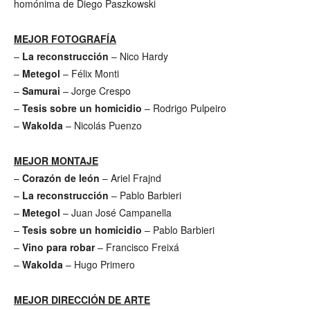
homónima de Diego Paszkowski
MEJOR FOTOGRAFÍA
–
La reconstrucción
– Nico Hardy
–
Metegol
– Félix Monti
–
Samurai
– Jorge Crespo
–
Tesis sobre un homicidio
– Rodrigo Pulpeiro
–
Wakolda
– Nicolás Puenzo
MEJOR MONTAJE
–
Corazón de león
– Ariel Frajnd
–
La reconstrucción
– Pablo Barbieri
–
Metegol
– Juan José Campanella
–
Tesis sobre un homicidio
– Pablo Barbieri
–
Vino para robar
– Francisco Freixá
–
Wakolda
– Hugo Primero
MEJOR DIRECCIÓN DE ARTE