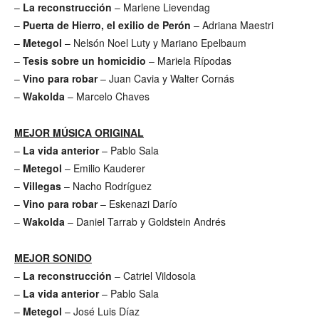
–
La reconstrucción
– Marlene Lievendag
–
Puerta de Hierro, el exilio de Perón
– Adriana Maestri
–
Metegol
– Nelsón Noel Luty y Mariano Epelbaum
–
Tesis sobre un homicidio
– Mariela Rípodas
–
Vino para robar
– Juan Cavia y Walter Cornás
–
Wakolda
– Marcelo Chaves
MEJOR MÚSICA ORIGINAL
–
La vida anterior
– Pablo Sala
–
Metegol
– Emilio Kauderer
–
Villegas
– Nacho Rodríguez
–
Vino para robar
– Eskenazi Darío
–
Wakolda
– Daniel Tarrab y Goldstein Andrés
MEJOR SONIDO
–
La reconstrucción
– Catriel Vildosola
–
La vida anterior
– Pablo Sala
–
Metegol
– José Luis Díaz