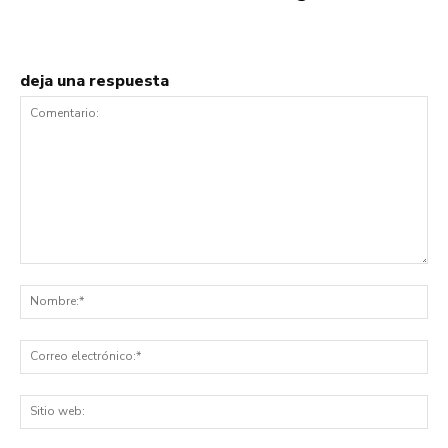
deja una respuesta
Comentario:
No
Co
ele
Sit
we