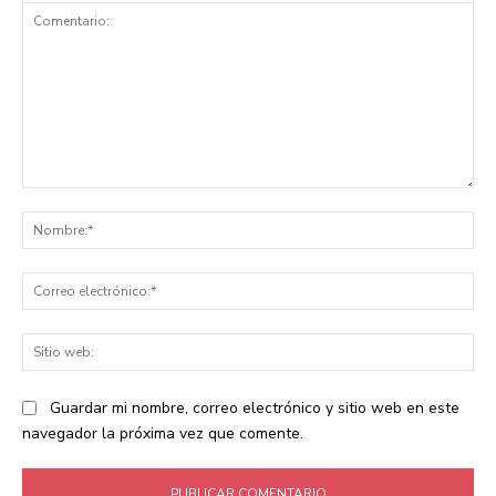
Comentario:
No
Co
ele
Sit
we
Guardar mi nombre, correo electrónico y sitio web en este
navegador la próxima vez que comente.